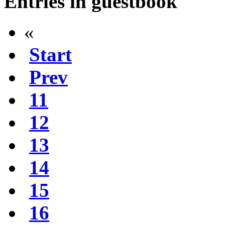
Entries in guestbook
«
Start
Prev
11
12
13
14
15
16